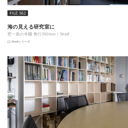
FILE 562
海の見える研究室に
壁一面の本棚 奥行350mm / Shelf
Shelfシリーズ