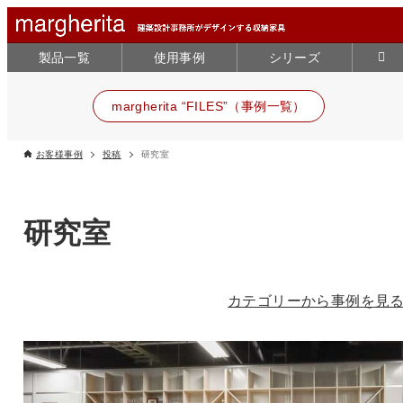
製品一覧
使用事例
シリーズ
margherita “FILES”（事例一覧）
お客様事例
投稿
研究室
研究室
カテゴリーから事例を見