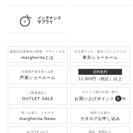
メンテナンス
サプライ
建築設計事務所が開発
・デザインする
天王洲アイル
・東京フロントテラス
margherita
とは
東京ショールーム
送料無料
兵庫県芦屋市翠ヶ丘町
芦屋ショールーム
11,000円
（税込）
以上
ログイン後のお買い物で
[ 数量限定 ]
OUTLET SALE
お買い上げポイント
5
%
時々お届け・メルマガ
無料でお届け
margherita News
カタログお申し込み
at SITE vol.2
雑誌・新聞など