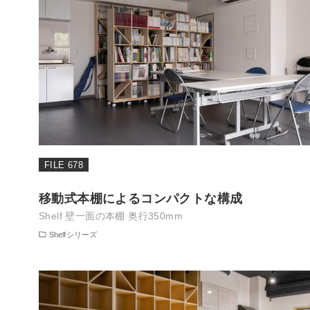
FILE 678
移動式本棚によるコンパクトな構成
Shelf 壁一面の本棚 奥行350mm
Shelfシリーズ