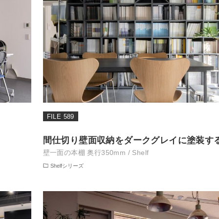
FILE 589
間仕切り壁面収納をダークグレイに塗装す
壁一面の本棚 奥行350mm / Shelf
Shelfシリーズ