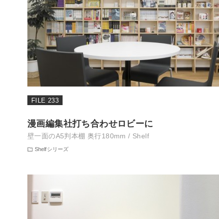
FILE 233
漫画編集社打ち合わせロビーに
壁一面のA5判本棚 奥行180mm / Shelf
Shelfシリーズ