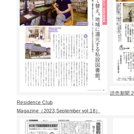
読売新聞 20
Residence Club
Magazine（2023,September vol.18）