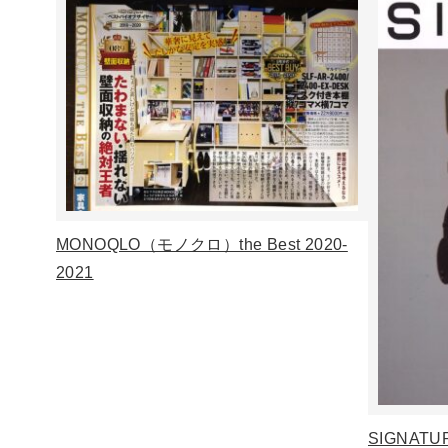
MONOQLO（モノクロ）the Best 2020-
2021
SIGNATUR