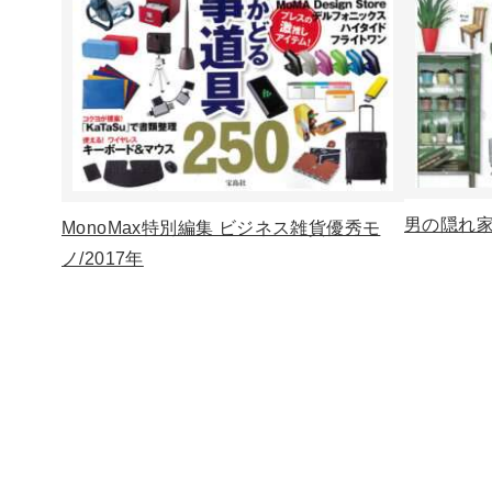
男の隠れ家 
MonoMax特別編集 ビジネス雑貨優秀モ
ノ/2017年