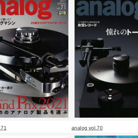
.71
analog vol.70