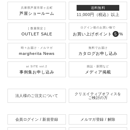
送料無料
兵庫県芦屋市翠ヶ丘町
芦屋ショールーム
11,000円
（税込）
以上
ログイン後のお買い物で
[ 数量限定 ]
OUTLET SALE
お買い上げポイント
5
%
時々お届け・メルマガ
無料でお届け
margherita News
カタログお申し込み
at SITE vol.2
雑誌・新聞など
事例集お申し込み
メディア掲載
クリエイティブオフィスを
法人様のご注文について
ご検討の方
会員ログイン / 新規登録
メルマガ登録 / 解除